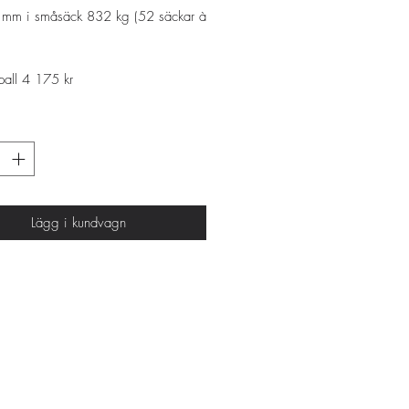
6 mm i småsäck 832 kg (52 säckar à
 pall 4 175 kr
Lägg i kundvagn