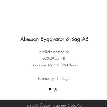
Åkesson Byggvaror & Såg AB
info@akessonsag.se
033-29 52 48
Buagärde 16, 517 95 Olsfors
Returpolicy: 14 dagar
©2026 - Åkesson Byggvaror & Såg AB