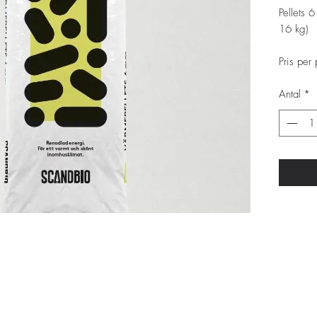
Pellets 
16 kg)
Pris per
Antal
*