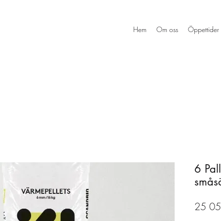
Hem
Om oss
Öppettider
6 Pal
smås
25 05